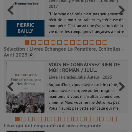
Livre | Bailly, Pierric (1982-....). Auteur |
2017
"L'Homme des bois n'est pas seulement le
récit de la mort brutale et mystérieuse de
mon père. C'est aussi une évocation de la
à
vie dans les campagnes françaises à notre
époque, ce qui change, ce qui se
transforme. C'est l'histoire ...
Sélection
: Livres Echanges La Ponatière, Echirolles -
Avril 2023
VOUS NE CONNAISSEZ RIEN DE
MOI : ROMAN / JULI...
Livre | Héraclès, Julie. Auteur | 2023
Aujourd'hui, vous m'avez rasé le crâne,
vous m'avez marquée au fer rouge et
maintenant vous m'insultez comme une
s
chienne. Mais vous ne me détruirez pas.
Vous n'aurez pas cette étincelle qui me
pousse à continuer, envers et contre ...
Ceux qui ont emprunté ont aussi emprunté