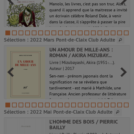
Manolo, les livres, c'est pas son truc. Alors,
quand il apprend que la maitresse a invité
un écrivain célèbre Roland Dale, à venir
u
dans la classe, il s'apprête à passer la pire
journée de toute sa vie ! Mais il est
r
encore loin d'i...
Sélection
: 2022 Mars Pont-de-Claix Club Adulte
UN AMOUR DE MILLE-ANS :
ROMAN / AKIRA MIZUBAY...
Livre | Mizubayashi, Akira (1951-....).
Auteur | 2017
Sen-nen - prénom japonais dont la
signification ne se révélera que
tardivement - est marié à Mathilde, une
Française. Ancien professeur de littérature
française dans une université à Tokyo,
Sen-nen vit désormais à Paris avec sa fe...
Sélection
: 2022 Mai Pont-de-Claix Club Adulte
L'HOMME DES BOIS / PIERRIC
BAILLY