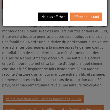
Livre
Ardone, Viola (1974-....). Auteur
4/5
Edité par
Albin Michel
;
Impr. CPI Bussière
-
Ne plus afficher
Afficher plus tard
2021
3
avis
Naples, 1946. Amerigo quitte son quartier pour
monter dans un train. Avec des milliers d'autres enfants du Sud,
il traversera toute la péninsule et passera quelques mois dans
une famille du Nord : une initiative du parti communiste vouée
à arracher les plus jeunes à la misère après le dernier conflit
mondial. Loin de ses repères, de sa mère Antonietta et des
ruelles de Naples, Amerigo découvre une autre vie. Déchiré
entre l'amour maternel et sa famille d'adoption, quel chemin
choisira-t-il ? S'inspirant de faits historiques, Viola Ardone
raconte l'histoire d'un amour manqué entre un fils et sa mère.
Immense succès en Italie et en cours de traduction dans 29
pays, ce roman remarquable révèle une auteure d'exception.
Voir la collection «Les Grandes traductions, 2021»
Autres documents dans la collection «Les Grandes traductions»