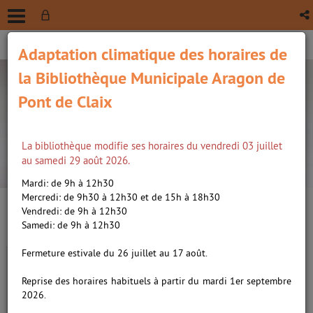
Adaptation climatique des horaires de
la Bibliothèque Municipale Aragon de
Pont de Claix
La bibliothèque modifie ses horaires du vendredi 03 juillet
recherche avancée
au samedi 29 août 2026.
Vous êtes ici :
Accueil
/
Détail du document
Mardi: de 9h à 12h30
Mercredi: de 9h30 à 12h30 et de 15h à 18h30
Vendredi: de 9h à 12h30
Lien
Samedi: de 9h à 12h30
per
En
Le train des enfants, roman /
(Nou
Fermeture estivale du 26 juillet au 17 août.
par
fenê
Ardone, Viola (1974-....).
ma
Reprise des horaires habituels à partir du mardi 1er septembre
Auteur
2026.