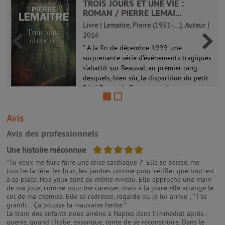
TROIS JOURS ET UNE VIE :
ROMAN / PIERRE LEMAI...
Livre | Lemaitre, Pierre (1951-....). Auteur |
2016
" A la fin de décembre 1999, une
surprenante série d'événements tragiques
s'abattit sur Beauval, au premier rang
desquels, bien sùr, la disparition du petit
Rémi Desmedt. Dans cette région couverte
de forêts, soumise à des rythmes...
Avis
Avis des professionnels
5/5
Une histoire méconnue
"Tu veux me faire faire une crise cardiaque ?" Elle se baisse, me
touche la tête, les bras, les jambes comme pour vérifier que tout est
à sa place. Nos yeux sont au même niveau. Elle approche une main
de ma joue, comme pour me caresser, mais à la place elle arrange le
col de ma chemise. Elle se redresse, regarde où je lui arrive ; "T'as
grandi... Ça pousse la mauvaise herbe."
Le train des enfants nous amène à Naples dans l'immédiat après-
guerre, quand l'Italie, exsangue, tente de se reconstruire. Dans le