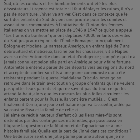
Sud, où les combats et les bombardements ont été les plus
dévastateurs, l'urgence est totale : il faut déblayer les ruines, il n'y a
pas de nourriture, l'hiver va arriver. C'est dans ce contexte que le
sort des enfants du Sud devient une priorité pour les comités et
associations communistes. À l'initiative de l'Union des femmes
italiennes on va mettre en place de 1946 à 1947 ce qu'on a appelé
"Les trains du bonheur" qui ont déplacés 70000 enfants des villes
du Sud jusqu'aux régions de l'Émilie Romagne, principalement
Bologne et Modène. Le narrateur, Amerigo, un enfant âgé de 7 ans
débrouillard et malicieux, fasciné par les chaussures, vit à Naples
avec sa mère Antoinette dans un état d'indigence ; son père qu'il n'a
jamais connu, est selon elle parti en Amérique pour y faire fortune.
Antoinette a entendu parler de ces départs vers les régions du nord
et accepte de confier son fils à une jeune communiste qui a été
résistante pendant la guerre, Maddalena Crisculo. Amerigo se
retrouve dans le train avec tout un groupe d’enfants qui ne veulent
pas quitter leurs parents et qui ne savent pas du tout ce qui les
attend là-haut, alors que les rumeurs les plus folles circulent : les
enfants partent pour la Russie, ils vont être mutilés… C’est
finalement Derna, une jeune célibataire qui va l'accueillir, aidée par
sa cousine Rosa et la famille de celle-ci.
J'ai aimé ce récit à hauteur d'enfant où les liens mère-fils sont
distendus par des contingences matérielles, qui pose aussi en
filigrane la question de la filiation et de l'appartenance à une
histoire familiale. Quelle est la part de l'inné dans ces conditions ?
Une belle surprise et une jolie plume par une auteur que je ne