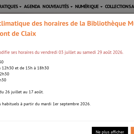
RATIQUES
AGENDA
NOUVEAUTÉS
NUMÉRIQUE
COLLECTIONS 
limatique des horaires de la Bibliothèque M
ont de Claix
difie ses horaires du vendredi 03 juillet au samedi 29 août 2026.
h30
 à 12h30 et de 15h à 18h30
12h30
2h30
de couleurs, roman /
Ruiz, Olivia (1980-....).
du 26 juillet au 17 août.
s habituels à partir du mardi 1er septembre 2026.
20
e femme hérite de l'intrigante commode qui a nourri tous ses fantas
vie de Rita, son Abuela, dévoilant les secrets qui ont scellé le des
anquiste à nos jours. La commode aux tiroirs de couleurs signe l'ent
Ne plus afficher