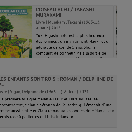
L'OISEAU BLEU / TAKASHI
MURAKAMI
Livre | Murakami, Takashi (1965-....).
Auteur | 2015
Yuki Higashimoto est la plus heureuse
des femmes : un mari aimant, Naoki, et un
adorable garçon de 5 ans, Shu, la
comblent de bonheur. Mais la sortie de
route de la voiture qui les ramène d'un
innocent pique-nique va sonner de
man...
LES ENFANTS SONT ROIS : ROMAN / DELPHINE DE
...
ivre | Vigan, Delphine de (1966-....). Auteur | 2021
La première fois que Mélanie Claux et Clara Roussel se
encontrèrent, Mélanie s'étonna de l'autorité qui émanait d'une
emme aussi petite et Clara remarqua les ongles de Mélanie, leur
ernis rose à paillettes qui luisait dans l'o...