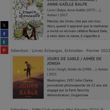
ANNE-GAËLLE BALPE
cène
Livre | Balpe, Anne-Gaëlle (1975-....).
nt
Auteur | 2017
Manolo, les livres, c'est pas son truc.
Partager
Alors, quand il apprend que la maitresse
sur
a invité un écrivain célèbre Roland Dale,
Partager
twitter
u à
à venir dans la classe, il s'apprête à
sur
(Nouvelle
Partager
passer la pire journée de toute sa vie !
facebook
fenêtre)
sur
e
Mais il est encore loin d'i...
(Nouvelle
Partager
Sélection
: Livres Echanges, Echirolles - Fevrier 202
tumblr
e
fenêtre)
sur
(Nouvelle
JOURS DE SABLE / AIMÉE DE
pinterest
fenêtre)
JONGH
(Nouvelle
fenêtre)
Livre | Jongh, Aimée de (1988-....). Auteur
| 2021
no ?
i et
Washington, 1937. John Clarke,
ste
journaliste photoreporter de 22 ans, est
engagé par la Farm Security
re
Administration, l'organisme
é...
gouvernemental chargé d'aider les
fermiers victimes de la Grande
Sélection
: SMH Club lecture Péri Février 2024
Dépression. Sa mission : témoigner de...