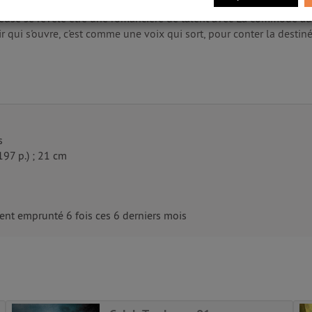
urments de l'Histoire pour nous offrir une fresque romanesque flamb
hanteuse se révèle être une romancière de talent avec La commode a
roir qui s'ouvre, c'est comme une voix qui sort, pour conter la desti
s
(197 p.) ; 21 cm
nt emprunté 6 fois ces 6 derniers mois