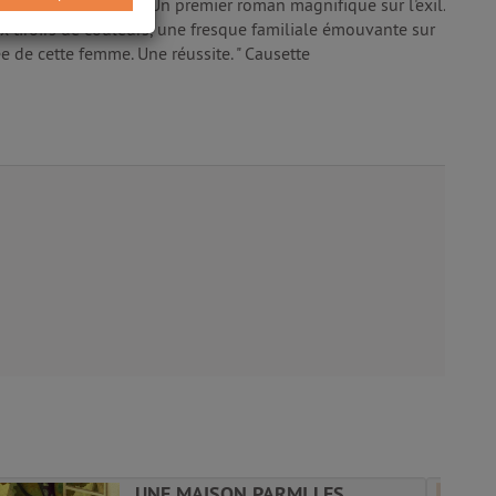
oyante sur l'exil. " Un premier roman magnifique sur l'exil.
ux tiroirs de couleurs, une fresque familiale émouvante sur
née de cette femme. Une réussite. " Causette
UNE MAISON PARMI LES