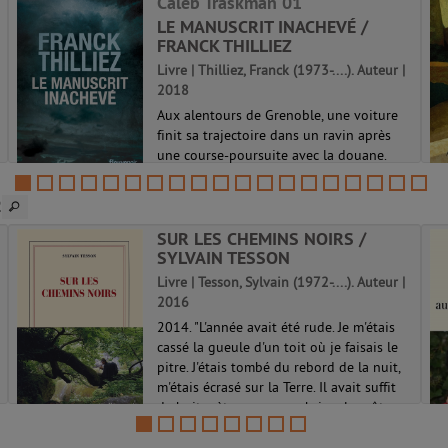
Caleb Traskman 01
LE MANUSCRIT INACHEVÉ /
FRANCK THILLIEZ
Livre | Thilliez, Franck (1973-....). Auteur |
2018
Aux alentours de Grenoble, une voiture
finit sa trajectoire dans un ravin après
une course-poursuite avec la douane.
Dans le coffre, le corps d'une femme. A la
station-service où a été vu le conducteur
2
pour la dernière fois, la vi...
SUR LES CHEMINS NOIRS /
Caleb Traskman 01
SYLVAIN TESSON
Livre | Tesson, Sylvain (1972-....). Auteur |
2016
2014. "L'année avait été rude. Je m'étais
cassé la gueule d'un toit où je faisais le
pitre. J'étais tombé du rebord de la nuit,
m'étais écrasé sur la Terre. Il avait suffit
de huit mètres pour me briser les côtes,
les vertèbres, l...