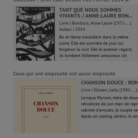
TANT QUE NOUS SOMMES
VIVANTS / ANNE-LAURE BON...
teur |
Livre | Bondoux, Anne-Laure (1971-....).
Auteur | 2014
, il
Bo et Hama travaillent dans la même
te
usine. Elle est ouvrière de jour, lui,
de
forgeron la nuit. Dès le premier regard,
arre
ils tombent follement amoureux. Un
st si
matin, une catastrophe survient et ils
doivent fuir la ville dévastée.
Ceux qui ont emprunté ont aussi emprunté
Commence...
CHANSON DOUCE : ROM
Livre | Slimani, Leïla (1981-....
Lorsque Myriam, mère de deux 
réticences de son mari de repr
cabinet d'avocats, le couple s
Après un casting sévère, ils en