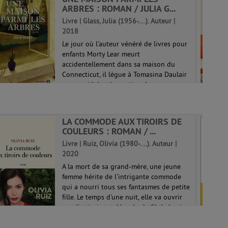
ARBRES : ROMAN / JULIA G...
Livre | Glass, Julia (1956-....). Auteur |
2018
Le jour où l'auteur vénéré de livres pour
enfants Morty Lear meurt
accidentellement dans sa maison du
Connecticut, il lègue à Tomasina Daulair
sa propriété et la gestion de son
patrimoine artistique. Au fil des années,
Tommy était...
LA COMMODE AUX TIROIRS DE
COULEURS : ROMAN / ...
Livre | Ruiz, Olivia (1980-....). Auteur |
2020
A la mort de sa grand-mère, une jeune
femme hérite de l'intrigante commode
qui a nourri tous ses fantasmes de petite
fille. Le temps d'une nuit, elle va ouvrir
ses dix tiroirs et dérouler le fil de la vie
de Rita, son Abuela, dévo...