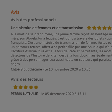
Avis
Avis des professionnels
5/5
Une histoire de femmes et de transmission
A la mort de sa grand mère, une jeune femme reçoit en héritage une
mère, son Abuela, lui a légués. C'est donc à travers des objets - qui
franquiste. C'est une histoire de transmission, de femmes fortes 
un parcours retracé, offert à sa petite fille par une Abuela qui n'
L'écriture d'Olivia Ruiz est à la fois délicate et percutante, les m
délectons de l'histoire de Rita : c'est à la fois doux mais égalem
grâce à des personnages eux aussi hauts en couleurs qui paraissent
pages.
Chloé Bibliothécaire
- Le 10 novembre 2020 à 10:56
Avis des lecteurs
5/5
PERRIN NATHALIE
- Le 05 décembre 2020 à 17:41