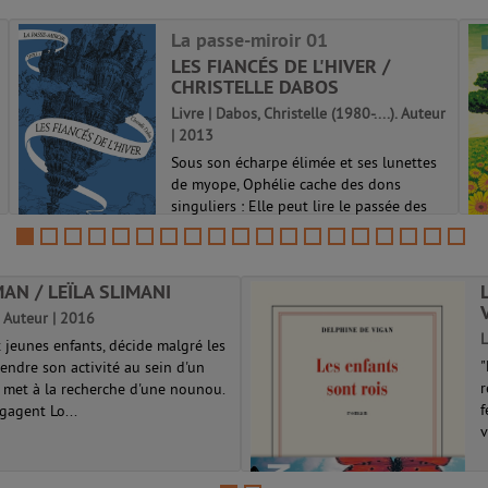
La passe-miroir 01
LES FIANCÉS DE L'HIVER /
CHRISTELLE DABOS
Livre | Dabos, Christelle (1980-....). Auteur
| 2013
Sous son écharpe élimée et ses lunettes
de myope, Ophélie cache des dons
singuliers : Elle peut lire le passée des
objets et traverser les miroirs. Elle vit
paisiblement sur l'arche d'Anima quand
on la fiance à Thorn, du puissant ...
AN / LEÏLA SLIMANI
La passe-miroir 01
V
). Auteur | 2016
L
jeunes enfants, décide malgré les
"
endre son activité au sein d'un
r
e met à la recherche d'une nounou.
f
gagent Lo...
v