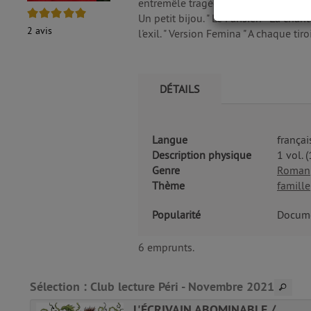
entremêle tragédies familiales et to
5/5
Un petit bijou. " Le Parisien " La c
2
avis
l'exil. " Version Femina " A chaque ti
DÉTAILS
Langue
françai
Description physique
1 vol. 
Genre
Roman
Thème
famille
Popularité
Docume
6 emprunts.
Sélection
: Club lecture Péri - Novembre 2021
L'ÉCRIVAIN ABOMINABLE /