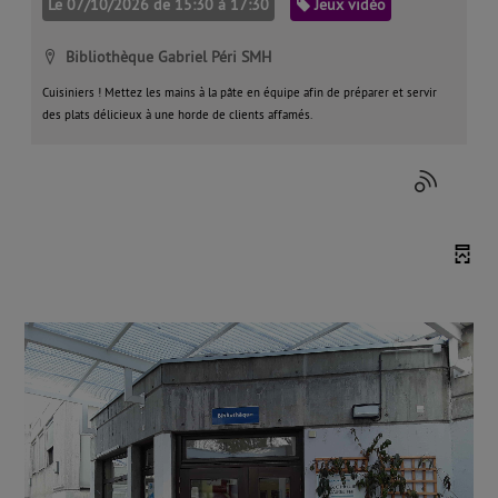
Catégorie
Le 07/10/2026 de 15:30 à 17:30
Jeux vidéo
Localisation
Bibliothèque Gabriel Péri SMH
Cuisiniers ! Mettez les mains à la pâte en équipe afin de préparer et servir
des plats délicieux à une horde de clients affamés.