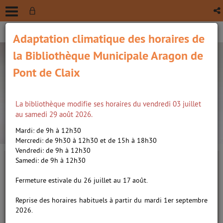
Adaptation climatique des horaires de
la Bibliothèque Municipale Aragon de
Pont de Claix
La bibliothèque modifie ses horaires du vendredi 03 juillet
recherche avancée
au samedi 29 août 2026.
Vous êtes ici :
Accueil
/
Infos pratiques
/
Saint Martin d'Hères
/
Mardi: de 9h à 12h30
Médiathèque Gabriel Péri
Mercredi: de 9h30 à 12h30 et de 15h à 18h30
Vendredi: de 9h à 12h30
Samedi: de 9h à 12h30
HORAIRES D'OUVERTURE
Fermeture estivale du 26 juillet au 17 août.
La médiathèque Gabriel Péri est fermée du 4 au
29 août 2026 inclus.
Reprise des horaires habituels à partir du mardi 1er septembre
2026.
Durant cette période, la médiathèque Langevin,
vous accueille aux horaires d'été.