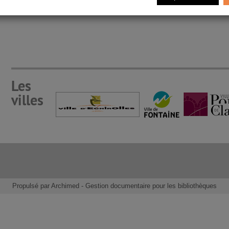
Les
villes
Propulsé par
Archimed
- Gestion documentaire pour les bibliothèques