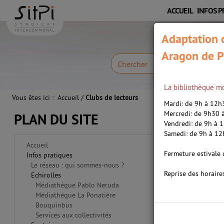
Aller
Aller
Aller
ACCUEIL
INFOS P
au
au
à
menu
contenu
la
Adaptation c
recherche
Aragon de P
Chercher
La bibliothèque mo
Vous êtes ici :
Accueil
/
Clubs de lecteurs
Mardi: de 9h à 12
Mercredi: de 9h30
PLAN DU SITE
Vendredi: de 9h à 
Samedi: de 9h à 1
Accueil
Fermeture estivale 
Infos pratiques
Le réseau : qui sommes-nous ?
Reprise des horaire
Echirolles
Médiathèque Pablo Neruda
Médiathèque La Ponatière
Bouquinbus
Services aux collectivités