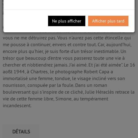
Héraclès, Julie. Auteur
Edité par
JC Lattès
;
Impr. Floch
- 2023
Aujourd'hui, vous m'avez rasé le crâne, vous
/5
Ne plus afficher
Afficher plus tard
m'avez marquée au fer rouge et maintenant
0
avis
vous m'insultez comme une chienne. Mais
vous ne me détruirez pas. Vous n'aurez pas cette étincelle qui
me pousse à continuer, envers et contre tout. Car, aujourd'hui,
encore plus qu'hier, je suis forte d'un trésor inestimable. Un
trésor que beaucoup d'entre vous passerez toute une vie à
chercher et n'obtiendrez jamais. J'ai aimé. Et j'ai été aimée". Le 16
aoßt 1944, à Chartres, le photographe Robert Capa a
immortalisé une femme, tondue, le visage incliné vers son
nourrisson, conspuée par la foule. Dans un roman
bouleversant qui s'inspire de ce cliché, Julie Héraclès retrace la
vie de cette femme libre, Simone, au tempérament
incandescent.
DÉTAILS