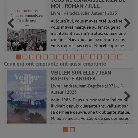
MOI : ROMAN / JULI...
Livre | Héraclès, Julie. Auteur | 2023
Aujourd'hui, vous m'avez rasé le crâne,
vous m'avez marquée au fer rouge et
maintenant vous m'insultez comme une
s
chienne. Mais vous ne me détruirez pas.
Vous n'aurez pas cette étincelle qui me
pousse à continuer, envers et contre ...
Ceux qui ont emprunté ont aussi emprunté
VEILLER SUR ELLE / JEAN-
BAPTISTE ANDREA
Livre | Andrea, Jean-Baptiste (1971-....).
Auteur | 2023
Août 1986. Dans un monastère italien où
il vivait depuis quarante ans, veillant sur
sa dernière oeuvre, une troublante statue,
Mimo se meurt. Au cours de ses dernières
heures, entre souvenirs et divagations, il
plonge dans l'histo...