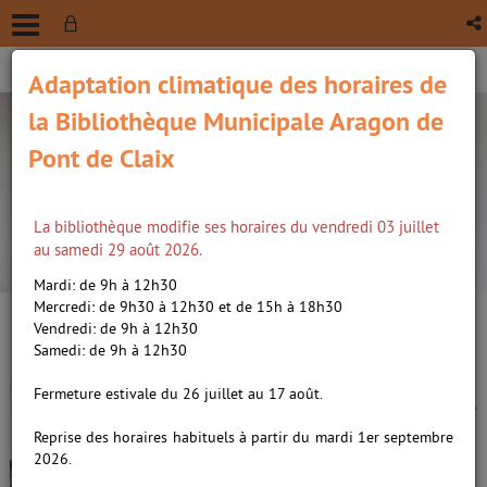
Adaptation climatique des horaires de
la Bibliothèque Municipale Aragon de
Pont de Claix
La bibliothèque modifie ses horaires du vendredi 03 juillet
recherche avancée
au samedi 29 août 2026.
Vous êtes ici :
Accueil
/
Détail du document
Mardi: de 9h à 12h30
Mercredi: de 9h30 à 12h30 et de 15h à 18h30
Vendredi: de 9h à 12h30
Lien
Samedi: de 9h à 12h30
per
En
Vous ne connaissez rien de moi,
(Nou
Fermeture estivale du 26 juillet au 17 août.
par
fenê
roman /
Héraclès, Julie. Auteur
ma
Reprise des horaires habituels à partir du mardi 1er septembre
2026.
Livre