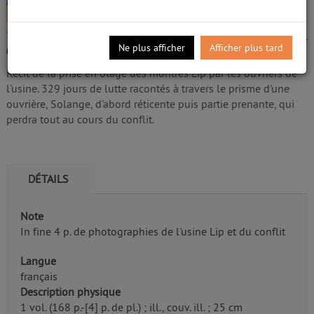
Livre
Galandon, Laurent (1970-....). Auteur
/5
Edité par
Dargaud Bénélux. [Bruxelles], [Paris]
-
Ne plus afficher
Afficher plus tard
0
avis
2014
Récit de la prise en otage des montres Lip par les ouvriers de
l'usine. 329 jours de lutte racontés à travers le prisme d'une
ouvrière, Solange, d'abord réticente puis partie prenante, qui
perdra tout au cours du conflit.
DÉTAILS
Note
In fine 4 p. de photographies de l'usine Lip et du conflit
Langue
français
Description physique
1 vol. (168 p.-[4] p. de pl.) ; ill., couv. ill. ; 25 cm