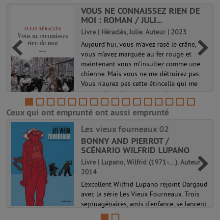
VOUS NE CONNAISSEZ RIEN DE
MOI : ROMAN / JULI...
Livre | Héraclès, Julie. Auteur | 2023
Aujourd'hui, vous m'avez rasé le crâne,
vous m'avez marquée au fer rouge et
maintenant vous m'insultez comme une
s
chienne. Mais vous ne me détruirez pas.
Vous n'aurez pas cette étincelle qui me
pousse à continuer, envers et contre ...
Ceux qui ont emprunté ont aussi emprunté
Les vieux fourneaux 02
BONNY AND PIERROT /
SCÉNARIO WILFRID LUPANO
Livre | Lupano, Wilfrid (1971-....). Auteur |
2014
L'excellent Wilfrid Lupano rejoint Dargaud
avec la série Les Vieux Fourneaux. Trois
septuagénaires, amis d'enfance, se lancent
dans un road-movie rocambolesque vers