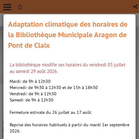
Adaptation climatique des horaires de
la Bibliothèque Municipale Aragon de
Pont de Claix
La bibliothèque modifie ses horaires du vendredi 03 juillet
recherche avancée
au samedi 29 août 2026.
Vous êtes ici :
Accueil
/
Détail du document
Mardi: de 9h à 12h30
Mercredi: de 9h30 à 12h30 et de 15h à 18h30
Vendredi: de 9h à 12h30
Lien
Samedi: de 9h à 12h30
per
En
Lip, des héros ordinaires /
(Nou
Fermeture estivale du 26 juillet au 17 août.
par
fenê
Galandon, Laurent (1970-....).
ma
Reprise des horaires habituels à partir du mardi 1er septembre
Auteur
2026.