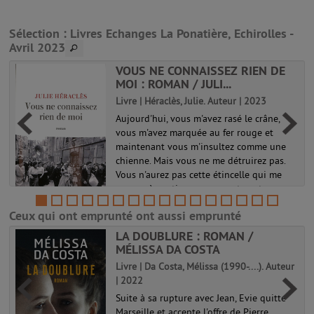
Sélection
: Livres Echanges La Ponatière, Echirolles -
Avril 2023
VOUS NE CONNAISSEZ RIEN DE
MOI : ROMAN / JULI...
Livre | Héraclès, Julie. Auteur | 2023
Aujourd'hui, vous m'avez rasé le crâne,
vous m'avez marquée au fer rouge et
maintenant vous m'insultez comme une
s
chienne. Mais vous ne me détruirez pas.
Vous n'aurez pas cette étincelle qui me
pousse à continuer, envers et contre ...
Ceux qui ont emprunté ont aussi emprunté
LA DOUBLURE : ROMAN /
MÉLISSA DA COSTA
Livre | Da Costa, Mélissa (1990-....). Auteur
| 2022
Suite à sa rupture avec Jean, Evie quitte
Marseille et accepte l'offre de Pierre