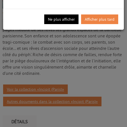
Livre
Madjidi, Maryam (1980-....). Éditeur commercial
4/5
Edité par
Le nouvel Attila. Paris
- 2021
Ne plus afficher
Afficher plus tard
1
avis
La petite fille qui prend la parole dans ces
pages meuble de ses rêves les grands espaces de la banlieue
parisienne. Son enfance et son adolescence sont une épopée
tragi-comique : le combat avec son corps, ses parents, son
école... et ses rêves d'ascension sociale pour atteindre l'autre
côté du périph'. Riche de désirs comme de failles, rendue forte
par le piège douloureux de l'intégration et de l'initiation, elle
offre une vision singulièrement drôle, aimante et charnelle
d'une cité ordinaire.
Voir la collection «Incipit (Paris)»
Autres documents dans la collection «Incipit (Paris)»
DÉTAILS