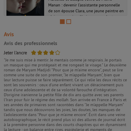
Manan : devenir l'assistante personnelle
de son épouse Clara, une jeune peintre en
pleine ascension. Un jour cependant,
Pierre lui demande de devenir...
Avis
Avis des professionnels
4/5
Jeter l'ancre
"Je me suis mise à mentir. Je mentais comme je respirais. Je portais
un masque qui me protégeait et me rongeait le visage." Le deuxième
roman de Maryam Madjidi "Pour que je m'aime encore", peut se lire
comme une suite de son premier, "Je m'appelle Maryam", bien que
leur lecture puisse se faire séparément. Ce qui relie les deux récits ce
sont les souvenirs : ceux d'une enfant vivant un déracinement puis
ceux d'une adolescente et de sa volonté farouche d'intégration.
D'origine iranienne la petite fille de dix ans quitte avec ses parents
l'Iran pour fuir le régime des mollah. Son arrivée en France à Paris et
ses années de primaires sont racontées dans "Je m'appelle Maryam"
tandis que nous découvrons les joies, les doutes, les manques de
l'adolescente dans "Pour que je m'aime encore". Écrit dans une veine
autobiographique, le récit prend plus ici des allures de journal écrit
à la première personne dans des courts chapitres qui en dynamisent
la lecture : on balance entre rires, espièglerie et moments de