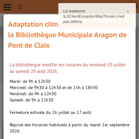
La ressource
×
ILSClientExceptionWasThrown n'est
pas définie.
Adaptation climatique des horaires de
la Bibliothèque Municipale Aragon de
Pont de Claix
La bibliothèque modifie ses horaires du vendredi 03 juillet
recherche avancée
au samedi 29 août 2026.
Vous êtes ici :
Accueil
/
Détail du document
Mardi: de 9h à 12h30
Mercredi: de 9h30 à 12h30 et de 15h à 18h30
Vendredi: de 9h à 12h30
Lien
Samedi: de 9h à 12h30
per
En
Pour que je m'aime encore /
(Nou
Fermeture estivale du 26 juillet au 17 août.
par
fenê
Madjidi, Maryam (1980-....).
ma
Reprise des horaires habituels à partir du mardi 1er septembre
Éditeur commercial
2026.