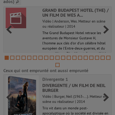
ados)
Haikyu !! Les As du volley 01
GRAND BUDAPEST HOTEL (THE) /
UN FILM DE WES A...
Vidéo | Anderson, Wes. Metteur en scène
ou réalisateur | 2014
The Grand Budapest Hotel retrace les
aventures de Monsieur Gustave H,
r
l'homme aux clés d'or d'un célèbre hôtel
européen de l'Entre-deux-guerres, et du
garçon d'étage Zéro Moustafa, son allié le
plus fidèle. La recherche d'un table...
Ceux qui ont emprunté ont aussi emprunté
Divergente 1
DIVERGENTE / UN FILM DE NEIL
BURGER
Vidéo | Burger, Neil (1963-....). Metteur en
scène ou réalisateur | 2014
Tris vit dans un monde post-
apocalyptique où la société est divisée en