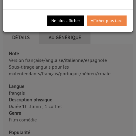
Vidéo
Weir, Peter. Metteur en scène ou réalisateur
/5
Edité par
Paramount. Paris
- 1998
Ne plus afficher
Afficher plus tard
0
avis
DÉTAILS
AU GÉNÉRIQUE
Note
Version française/anglaise/italienne/espagnole
Sous-titrage anglais pour les
malentendants/français/portugais/hébreu/croate
Langue
français
Description physique
Durée 1h 33mn ; 1 coffret
Genre
Film comédie
Popularité