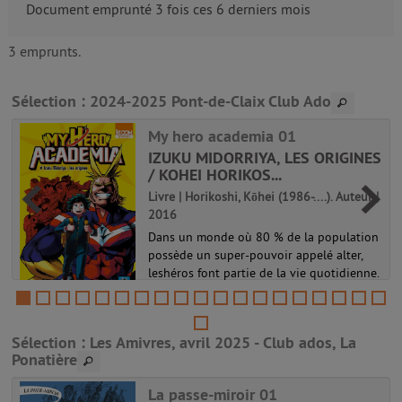
Document emprunté 3 fois ces 6 derniers mois
3 emprunts.
Sélection
: 2024-2025 Pont-de-Claix Club Ado
My hero academia 01
IZUKU MIDORRIYA, LES ORIGINES
/ KOHEI HORIKOS...
Livre | Horikoshi, Kōhei (1986-....). Auteur |
2016
Dans un monde où 80 % de la population
possède un super-pouvoir appelé alter,
leshéros font partie de la vie quotidienne.
Et les super-vilains aussi ! Face à eux se
dressel'invincible All Might, le plus
puissant des héros ! Le jeu...
Sélection
: Les Amivres, avril 2025 - Club ados, La
My hero academia 01
Ponatière
La passe-miroir 01