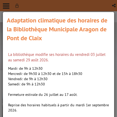
Adaptation climatique des horaires de
la Bibliothèque Municipale Aragon de
Pont de Claix
La bibliothèque modifie ses horaires du vendredi 03 juillet
recherche avancée
au samedi 29 août 2026.
Vous êtes ici :
Accueil
/
Détail du document
Mardi: de 9h à 12h30
Mercredi: de 9h30 à 12h30 et de 15h à 18h30
Vendredi: de 9h à 12h30
Lien
Samedi: de 9h à 12h30
per
En
Truman show (The) /
Weir,
(Nou
Fermeture estivale du 26 juillet au 17 août.
par
fenê
Peter. Metteur en scène ou
ma
Reprise des horaires habituels à partir du mardi 1er septembre
réalisateur
2026.