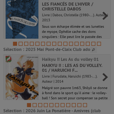
LES FIANCÉS DE L'HIVER /
CHRISTELLE DABOS
Livre | Dabos, Christelle (1980-....). Auteur |
i
2013
Sous son écharpe élimée et ses lunettes
de myope, Ophélie cache des dons
singuliers : Elle peut lire le passée des
objets et traverser les miroirs. Elle vit
paisiblement sur l'arche d'Anima quand on
Sélection
: 2025 Mai Pont-de-Claix Club ado
la fiance à Thorn, du puissant ...
La passe-miroir 01
Haikyu !! Les As du volley 01
HAIKYU !! : LES AS DU VOLLEY.
01 / HARUICHI F...
Livre | Furudate, Haruichi (1983-....).
Auteur | 2014
Malgré son pauvre 1m63, Shôyô se donne
à fond dans le sport qu'il aime : le volley-
ball ! Son secret pour compenser sa petite
taille : une détente phénoménale ! En
intégrant la section volley du lycée
Sélection
: 2026 Juin La Ponatière - Amivres (club
Karasuno, notre rookie est dé...