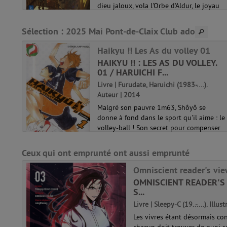
ns le
dieu jaloux, vola l'Orbe d'Aldur, le joyau
t
vivant façonné par l'aîné des dieux, et ce
 p...
fut la guerre. Le félon fut châtié ; à Cthol
Sélection
: 2025 Mai Pont-de-Claix Club ado
Mishrak, la Cité d...
NOS
La Belgariade . 01
Haikyu !! Les As du volley 01
HAIKYU !! : LES AS DU VOLLEY.
eur |
01 / HARUICHI F...
Livre | Furudate, Haruichi (1983-....).
Auteur | 2014
x
Malgré son pauvre 1m63, Shôyô se
ur
donne à fond dans le sport qu'il aime : le
es à
volley-ball ! Son secret pour compenser
onné
sa petite taille : une détente
phénoménale ! En intégrant la section
Ceux qui ont emprunté ont aussi emprunté
volley du lycée Karasuno, notre rookie
est dé...
Omniscient reader's vi
Haikyu !! Les As du volley 01
OMNISCIENT READER'S 
S...
Livre | Sleepy-C (19..-....). Illu
Les vivres étant désormais co