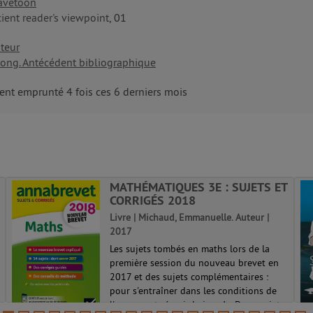
avetoon
ient reader's viewpoint
, 01
teur
ong. Antécédent bibliographique
nt emprunté 4 fois ces 6 derniers mois
MATHÉMATIQUES 3E : SUJETS ET
CORRIGÉS 2018
Livre | Michaud, Emmanuelle. Auteur |
2017
Les sujets tombés en maths lors de la
première session du nouveau brevet en
2017 et des sujets complémentaires :
pour s'entraîner dans les conditions de
l'examen et réussir le jour J. - Deux sujets