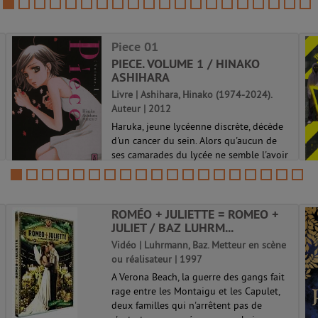
complets pour l'épreuve écrite 1...
Piece 01
PIECE. VOLUME 1 / HINAKO
ASHIHARA
Livre | Ashihara, Hinako (1974-2024).
Auteur | 2012
Haruka, jeune lycéenne discrète, décède
d'un cancer du sein. Alors qu'aucun de
ses camarades du lycée ne semble l'avoir
vraiment connue, trois anciens étudiants
vont chercher à percer le mystère
entourant la vie de la jeune fille....
ROMÉO + JULIETTE = ROMEO +
Piece 01
JULIET / BAZ LUHRM...
Vidéo | Luhrmann, Baz. Metteur en scène
ou réalisateur | 1997
A Verona Beach, la guerre des gangs fait
rage entre les Montaigu et les Capulet,
deux familles qui n'arrêtent pas de