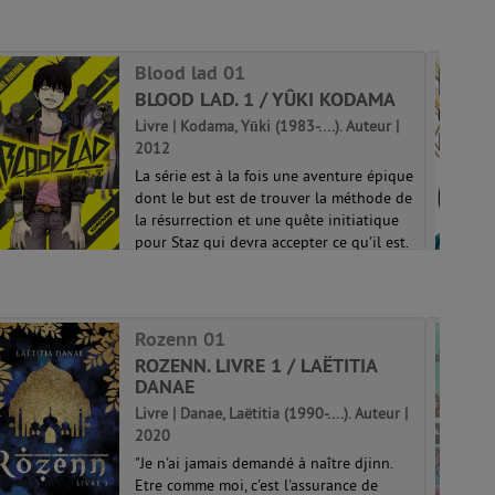
rond... Certaines personnes agissent
biza...
Time shadows 01
Blood lad 01
BLOOD LAD. 1 / YÛKI KODAMA
Livre | Kodama, Yūki (1983-....). Auteur |
2012
La série est à la fois une aventure épique
dont le but est de trouver la méthode de
la résurrection et une quête initiatique
pour Staz qui devra accepter ce qu'il est.
Le récit se démarque par un humour
omniprésent et des personna...
Blood lad 01
Rozenn 01
ROZENN. LIVRE 1 / LAËTITIA
DANAE
Livre | Danae, Laëtitia (1990-....). Auteur |
2020
"Je n'ai jamais demandé à naître djinn.
Etre comme moi, c'est l'assurance de