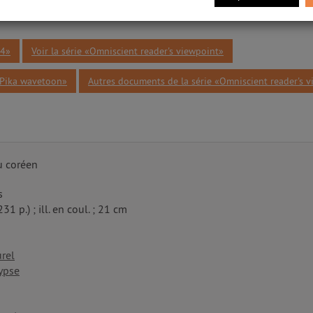
24»
Voir la série «Omniscient reader's viewpoint»
«Pika wavetoon»
Autres documents de la série «Omniscient reader's 
u coréen
s
231 p.) ; ill. en coul. ; 21 cm
rel
ypse