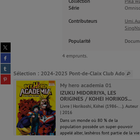
Collection
Pika w
Série
Omnisc
Contributeurs
Umi. Au
SingNs
Popularité
Docume
Partager
sur
4 emprunts.
Partager
twitter
sur
(Nouvelle
Partager
facebook
fenêtre)
Sélection
: 2024-2025 Pont-de-Claix Club Ado
sur
(Nouvelle
Partager
tumblr
fenêtre)
NOS
sur
My hero academia 01
(Nouvelle
pinterest
fenêtre)
IZUKU MIDORRIYA, LES
(Nouvelle
eur |
ORIGINES / KOHEI HORIKOS...
fenêtre)
Livre | Horikoshi, Kōhei (1986-....). Auteur
| 2016
x
Dans un monde où 80 % de la
ur
population possède un super-pouvoir
es à
appelé alter, leshéros font partie de la vie
onné
quotidienne. Et les super-vilains aussi !