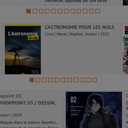
s'entretuer, opposées par une haine
farouche que rien ne semble devoir
apaiser. Pourtant, Roméo et Juliette, leur...
L'ASTRONOMIE POUR LES NULS
Livre | Maran, Stephen. Auteur | 2022
ewpoint 03
VIEWPOINT. 03 / DESSIN,
S
strateur | 2024
L
nfisqués dans la station Geumho,
A