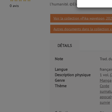
l'humanité. ©Electre 2024
0
avis
Voir la collection «Pika wavetoon, 20
Autres documents dans la collection 
DÉTAILS
Note
Trad. d
Langue
françai
Description physique
1 vol. (
Genre
Manga
Thème
Corée
surnatu
apocal
survie