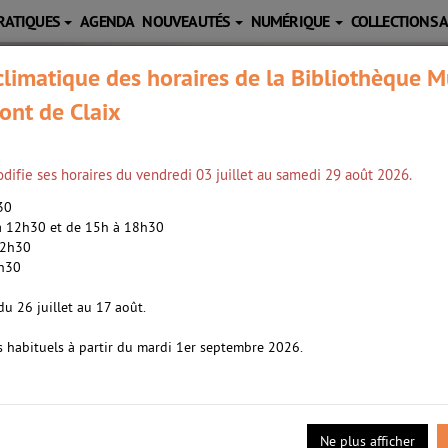
RATIQUES
AGENDA
NOUVEAUTÉS
NUMÉRIQUE
COLLECTIONS 
limatique des horaires de la Bibliothèque M
ont de Claix
difie ses horaires du vendredi 03 juillet au samedi 29 août 2026.
h30
 à 12h30 et de 15h à 18h30
12h30
2h30
wpoint 01
point, 01 /
Sleepy-C (19..-....). Illustrateur
du 26 juillet au 17 août.
s habituels à partir du mardi 1er septembre 2026.
ui passe son temps libre plongé dans un webroman dont il est le seu
e s'abat sur le monde et des monstres s'attaquent aux hommes. Dojka
Ne plus afficher