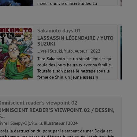
mener une vie d'incertitudes. La
discrétion est devenue une seconde
nature pour nous. Et pourquoi ? Pour
échapper à des êtres vicieux, avides de ce
qu'il...
Sakamoto days 01
Rozenn 01
L'ASSASSIN LÉGENDAIRE / YUTO
SUZUKI
Livre | Suzuki, Yūto. Auteur | 2022
Taro Sakamoto est un simple épicier qui
coule des jours heureux avec sa famille.
Toutefois, son passé le rattrape sous la
forme de Shin, un jeune assassin
télépathe, qui le force à reprendre son
rôle de tueur légendaire craint de ...
Sakamoto days 01
Omniscient reader's viewpoint 02
OMNISCIENT READER'S VIEWPOINT. 02 / DESSIN,
...
ivre | Sleepy-C (19..-....). Illustrateur | 2024
près la destruction du pont par le serpent de mer, Dokja est