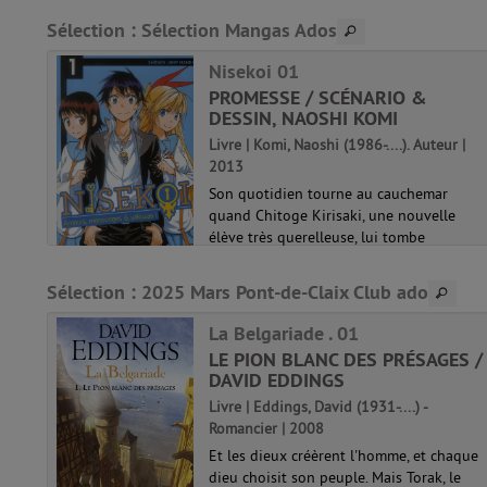
Face à eux se dressel'invincible All Might,
Sélection
: Sélection Mangas Ados
le plus puissant des héros ! Le jeu...
My hero academia 01
ne
Nisekoi 01
PROMESSE / SCÉNARIO &
DESSIN, NAOSHI KOMI
Livre | Komi, Naoshi (1986-....). Auteur |
2013
Son quotidien tourne au cauchemar
une
quand Chitoge Kirisaki, une nouvelle
 rend
élève très querelleuse, lui tombe
un
littéralement dessus. En effet, pour éviter
une guerre des gangs, ces deux lycéens
Sélection
: 2025 Mars Pont-de-Claix Club ado
..
que tout oppose vont être contraints de
jo...
La Belgariade . 01
Nisekoi 01
KA,
LE PION BLANC DES PRÉSAGES /
DAVID EDDINGS
Livre | Eddings, David (1931-....) -
Romancier | 2008
un
Et les dieux créèrent l'homme, et chaque
teuse
dieu choisit son peuple. Mais Torak, le