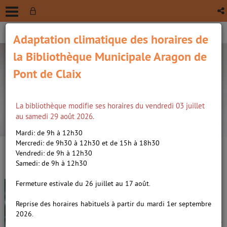
Adaptation climatique des horaires de
la Bibliothèque Municipale Aragon de
Pont de Claix
La bibliothèque modifie ses horaires du vendredi 03 juillet
recherche avancée
au samedi 29 août 2026.
Vous êtes ici :
Accueil
/
Détail du document
Mardi: de 9h à 12h30
Mercredi: de 9h30 à 12h30 et de 15h à 18h30
Vendredi: de 9h à 12h30
Lien
Samedi: de 9h à 12h30
per
En
(Nou
Fermeture estivale du 26 juillet au 17 août.
Tara Duncan 01
par
fenê
ma
Les sortceliers /
Audouin-
Reprise des horaires habituels à partir du mardi 1er septembre
Mamikonian, Sophie (1961-....).
2026.