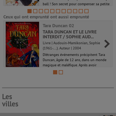
ball ! Son secret pour compenser sa petite
taille : une détente phénoménale ! En
intégrant la section volley du lycée
Ceux qui ont emprunté ont aussi emprunté
Karasuno, notre rookie est dé...
Tara Duncan 02
Haikyu !! Les As du volley 01
TARA DUNCAN ET LE LIVRE
INTERDIT / SOPHIE AUD...
Livre | Audouin-Mamikonian, Sophie
(1961-....). Auteur | 2004
D'étranges événements précipitent Tara
Duncan, âgée de 12 ans, dans un monde
magique et maléfique. Après avoir
échappé à Magister, le maître des
Sangraves, Tara doit repartir en urgence
sur AutreMonde pour venir en aide à son
ami ...
Tara Duncan 02
Les
villes