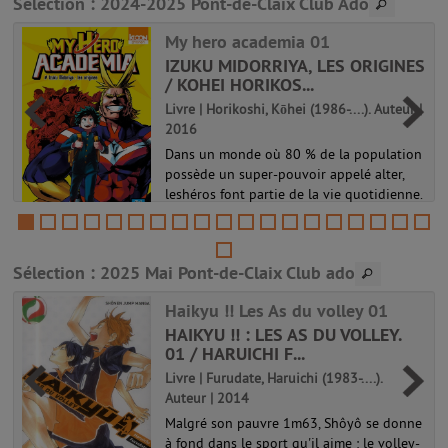
Sélection
: 2024-2025 Pont-de-Claix Club Ado
My hero academia 01
IZUKU MIDORRIYA, LES ORIGINES
/ KOHEI HORIKOS...
Livre | Horikoshi, Kōhei (1986-....). Auteur |
2016
Dans un monde où 80 % de la population
possède un super-pouvoir appelé alter,
leshéros font partie de la vie quotidienne.
Et les super-vilains aussi ! Face à eux se
dressel'invincible All Might, le plus
puissant des héros ! Le jeu...
Sélection
: 2025 Mai Pont-de-Claix Club ado
My hero academia 01
Haikyu !! Les As du volley 01
HAIKYU !! : LES AS DU VOLLEY.
01 / HARUICHI F...
Livre | Furudate, Haruichi (1983-....).
Auteur | 2014
Malgré son pauvre 1m63, Shôyô se donne
à fond dans le sport qu'il aime : le volley-