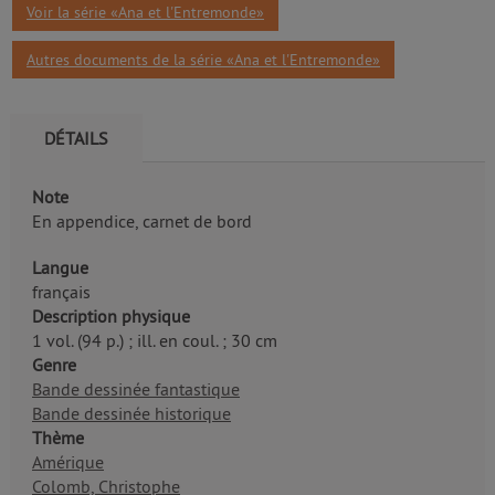
Voir la série «Ana et l'Entremonde»
Autres documents de la série «Ana et l'Entremonde»
DÉTAILS
Note
En appendice, carnet de bord
Langue
français
Description physique
1 vol. (94 p.) ; ill. en coul. ; 30 cm
Genre
Bande dessinée fantastique
Bande dessinée historique
Thème
Amérique
Colomb, Christophe