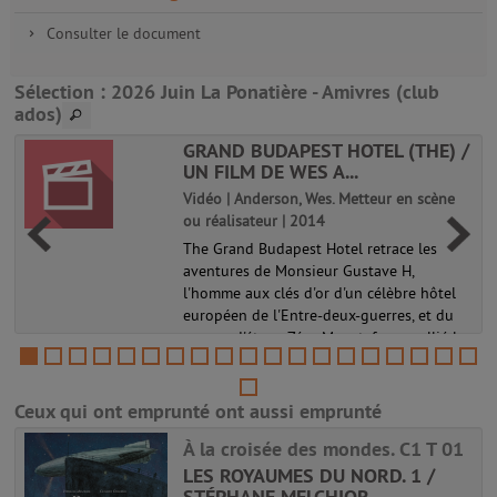
Consulter le document
Sélection
: 2026 Juin La Ponatière - Amivres (club
ados)
GRAND BUDAPEST HOTEL (THE) /
UN FILM DE WES A...
Vidéo | Anderson, Wes. Metteur en scène
ou réalisateur | 2014
The Grand Budapest Hotel retrace les
aventures de Monsieur Gustave H,
r
l'homme aux clés d'or d'un célèbre hôtel
européen de l'Entre-deux-guerres, et du
garçon d'étage Zéro Moustafa, son allié le
plus fidèle. La recherche d'un table...
Ceux qui ont emprunté ont aussi emprunté
À la croisée des mondes. C1 T 01
LES ROYAUMES DU NORD. 1 /
STÉPHANE MELCHIOR