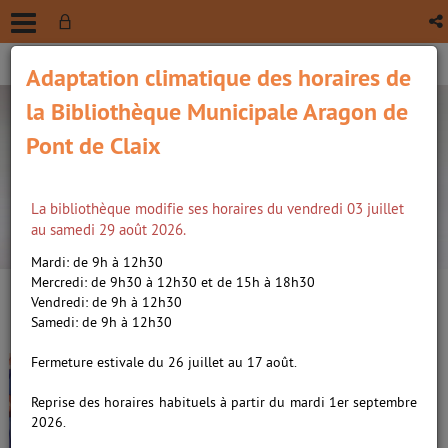
Adaptation climatique des horaires de
la Bibliothèque Municipale Aragon de
Pont de Claix
La bibliothèque modifie ses horaires du vendredi 03 juillet
recherche avancée
au samedi 29 août 2026.
Vous êtes ici :
Accueil
/
Détail du document
Mardi: de 9h à 12h30
Mercredi: de 9h30 à 12h30 et de 15h à 18h30
Vendredi: de 9h à 12h30
Lien
Samedi: de 9h à 12h30
per
En
(Nou
Fermeture estivale du 26 juillet au 17 août.
Ana et l'Entremonde 01
par
fenê
ma
Par l'Ouest, vers les Indes /
Reprise des horaires habituels à partir du mardi 1er septembre
Dubuisson, Marc (1983-....).
2026.