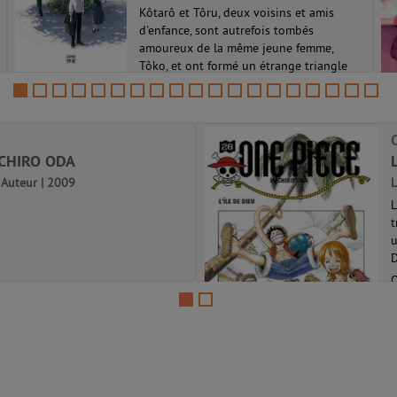
Kôtarô et Tôru, deux voisins et amis
d'enfance, sont autrefois tombés
amoureux de la même jeune femme,
Tôko, et ont formé un étrange triangle
amoureux, jusqu'à la disparition
soudaine de Tôru. Désormais, malgré ses
nombreuses anné...
La règle de trois 01
ICHIRO ODA
). Auteur | 2009
L
L
t
u
D
O