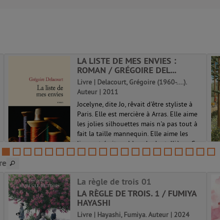
LA LISTE DE MES ENVIES :
ROMAN / GRÉGOIRE DEL...
Livre | Delacourt, Grégoire (1960-....).
Auteur | 2011
Jocelyne, dite Jo, rêvait d'être styliste à
Paris. Elle est mercière à Arras. Elle aime
les jolies silhouettes mais n'a pas tout à
fait la taille mannequin. Elle aime les
livres et écrit un blog de dentellières. Sa
mère lui manque...
re
La règle de trois 01
LA RÈGLE DE TROIS. 1 / FUMIYA
HAYASHI
Livre | Hayashi, Fumiya. Auteur | 2024