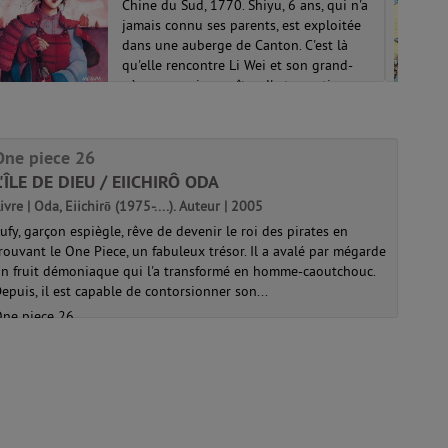
Chine du Sud, 1770. Shiyu, 6 ans, qui n'a
jamais connu ses parents, est exploitée
dans une auberge de Canton. C'est là
qu'elle rencontre Li Wei et son grand-
père, un ancien maître d'arts martiaux.
Ces derniers lui apprennent le wu...
One piece 26
L'ÎLE DE DIEU / EIICHIRÔ ODA
ivre | Oda, Eiichirō (1975-....). Auteur | 2005
ufy, garçon espiègle, rêve de devenir le roi des pirates en
rouvant le One Piece, un fabuleux trésor. Il a avalé par mégarde
n fruit démoniaque qui l'a transformé en homme-caoutchouc.
epuis, il est capable de contorsionner son...
ne piece 26