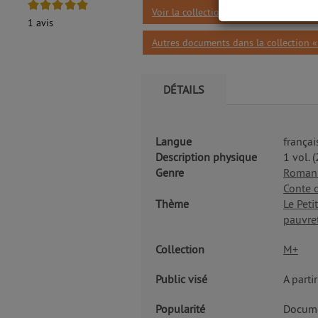
5/5
Voir la collection «Médium (Paris. 198
1
avis
Autres documents dans la collection 
DÉTAILS
Langue
françai
Description physique
1 vol. 
Genre
Roman
Conte 
Thème
Le Peti
pauvre
Collection
M+
Public visé
A parti
Popularité
Docume