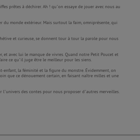
ffes prêtes à déchirer. Ah ! qu’on essaye de jouer avec nous au
er du monde extérieur. Mais surtout la faim, omniprésente, qui
e chétive et curieuse, se donnent tour à tour la parole pour nous
r, et avec lui le manque de vivres. Quand notre Petit Poucet et
aire ce qu’il juge être le meilleur pour les siens.
nt-enfant, la féminité et la figure du monstre. Évidemment, on
loin que ce dénouement certain, en faisant naître milles et une
er l’univers des contes pour nous proposer d’autres merveilles.