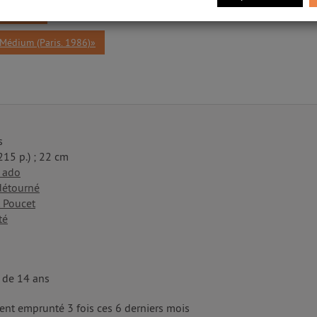
6), 2024»
«Médium (Paris. 1986)»
s
(215 p.) ; 22 cm
 ado
détourné
t Poucet
té
r de 14 ans
nt emprunté 3 fois ces 6 derniers mois