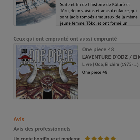
Suite et fin de l'histoire de Kôtarô et
t plus
Tôru, deux voisins et amis d'enfance, qui
sont jadis tombés amoureux de la même
e de
jeune femme, Tôko, et ont formé un
étrange triangle amoureux, jusqu'à la
disparition soudaine de Tôru. Désorma...
Ceux qui ont emprunté ont aussi emprunté
La règle de trois 02
One piece 48
L'AVENTURE D'ODZ / EI
Livre | Oda, Eiichirō (1975-....
One piece 48
Avis
Avis des professionnels
5/5
Un conte horrifique et moderne