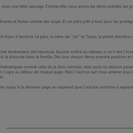
nous une bête sauvage. Comme elle, nous avons les dents acérées, les gri
 braves et fortes comme des loups. Et un père prêt à tout pour les protég
it bijou d’écriture. Le père, la mère, les “six” et Tipou, la petite dernièr
aime tendrement, est heureuse. Aucune ombre au tableau si ce n’est l’hive
it la discorde dans la famille. Dès lors, chacun devra prendre position et f
 thématiques comme celle de la faim, centrale, mais aussi la relation pare
st l’ogre au détour de chaque page. Mais l’autrice sait nous amener plus 
és.
rer jusqu’à la dernière page, en espérant que l’autrice continue à explor