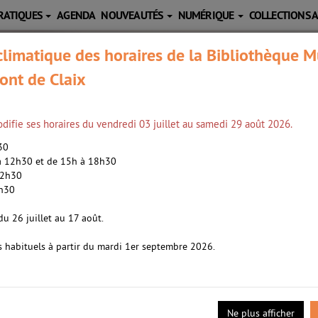
RATIQUES
AGENDA
NOUVEAUTÉS
NUMÉRIQUE
COLLECTIONS 
limatique des horaires de la Bibliothèque M
ont de Claix
difie ses horaires du vendredi 03 juillet au samedi 29 août 2026.
h30
 à 12h30 et de 15h à 18h30
12h30
2h30
sco, Flore (1981-....). Auteur
du 26 juillet au 17 août.
s habituels à partir du mardi 1er septembre 2026.
fois, elle vit au fond des bois avec ses parents et les six autres en
isette arrivent chez eux. L'adolescente va se rapprocher de l'un d'
Ne plus afficher