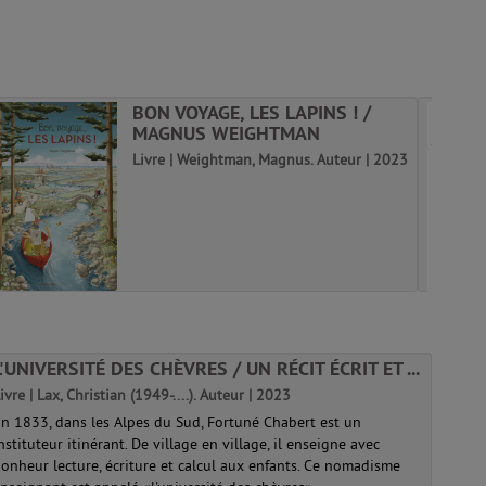
BON VOYAGE, LES LAPINS ! /
MAGNUS WEIGHTMAN
Livre | Weightman, Magnus. Auteur | 2023
L'UNIVERSITÉ DES CHÈVRES / UN RÉCIT ÉCRIT ET ...
ivre | Lax, Christian (1949-....). Auteur | 2023
n 1833, dans les Alpes du Sud, Fortuné Chabert est un
nstituteur itinérant. De village en village, il enseigne avec
onheur lecture, écriture et calcul aux enfants. Ce nomadisme