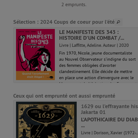
2 emprunts.
Sélection
: 2024 Coups de coeur pour l'été
LORE
LE MANIFESTE DES 343 :
HISTOIRE D'UN COMBAT /...
 |
Livre | Laffitte, Adeline. Auteur | 2020
Fin 1970, Nicole, jeune documentaliste
fois,
au Nouvel Observateur s'indigne du sort
arents
des femmes obligées d'avorter
 la
clandestinement. Elle décide de mettre
 sept
en place une action d'envergure avec le
e
Mouvement de Libération des Femmes et
de m...
Ceux qui ont emprunté ont aussi emprunté
1629 ou l'effrayante hi
Jakarta 01
L'APOTHICAIRE DU DIAB
...
Livre | Dorison, Xavier (1972-..