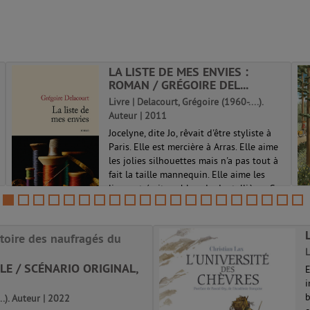
LA LISTE DE MES ENVIES :
ROMAN / GRÉGOIRE DEL...
Livre | Delacourt, Grégoire (1960-....).
Auteur | 2011
Jocelyne, dite Jo, rêvait d'être styliste à
Paris. Elle est mercière à Arras. Elle aime
les jolies silhouettes mais n'a pas tout à
fait la taille mannequin. Elle aime les
livres et écrit un blog de dentellières. Sa
mère lui manque...
stoire des naufragés du
L
LE / SCÉNARIO ORIGINAL,
E
i
b
..). Auteur | 2022