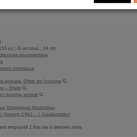
s
155 p.) ; ill. en coul. ; 24 cm
dessinée documentaire
ie
ment climatique
té animale
,
Effets de l'homme
 -- Droits
ons homme-animal
x, Dominique. Illustrateur
, Vincent (1962-....). Collaborateur
nt emprunté 2 fois ces 6 derniers mois