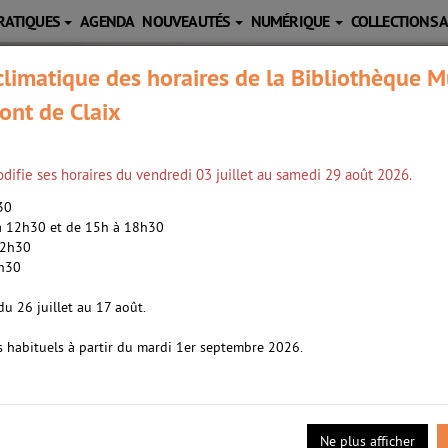
RATIQUES
AGENDA
NOUVEAUTÉS
NUMÉRIQUE
COLLECTIONS 
limatique des horaires de la Bibliothèque M
ont de Claix
difie ses horaires du vendredi 03 juillet au samedi 29 août 2026.
h30
 à 12h30 et de 15h à 18h30
12h30
2h30
 /
Clément, Hugo (1989-....). Auteur
du 26 juillet au 17 août.
s habituels à partir du mardi 1er septembre 2026.
a
- 2023
. Clément pour la préservation du vivant et la défense de l'enviro
essives, à propos de la souffrance animale, des ravages provoqués
 de la fonte des glaciers polaires. ©Electre 2023
Ne plus afficher