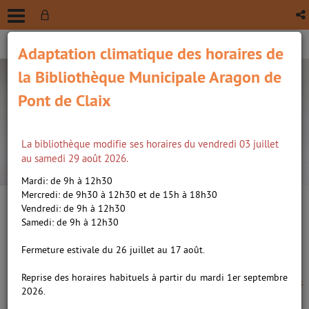
Adaptation climatique des horaires de
la Bibliothèque Municipale Aragon de
Pont de Claix
La bibliothèque modifie ses horaires du vendredi 03 juillet
recherche avancée
au samedi 29 août 2026.
Vous êtes ici :
Accueil
/
Détail du document
Mardi: de 9h à 12h30
Mercredi: de 9h30 à 12h30 et de 15h à 18h30
Vendredi: de 9h à 12h30
Lien
Samedi: de 9h à 12h30
per
En
(Nou
Fermeture estivale du 26 juillet au 17 août.
Mitsuboshi colors 01
par
fenê
ma
Mitsuboshi Colors, 1 /
Katsuwo.
Reprise des horaires habituels à partir du mardi 1er septembre
Auteur
2026.