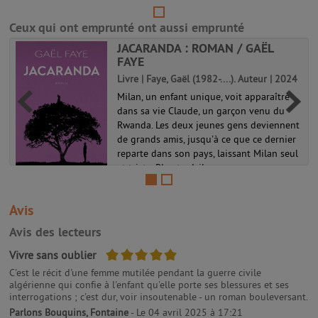
paisiblement sur l'arche d'Anima quand on
la fiance à Thorn, du puissant ...
Ceux qui ont emprunté ont aussi emprunté
La passe-miroir 01
JACARANDA : ROMAN / GAËL
FAYE
Livre | Faye, Gaël (1982-....). Auteur | 2024
Milan, un enfant unique, voit apparaître
dans sa vie Claude, un garçon venu du
Rwanda. Les deux jeunes gens deviennent
de grands amis, jusqu'à ce que ce dernier
reparte dans son pays, laissant Milan seul
et triste. Plus tard, il s...
Avis
Avis des lecteurs
5/5
Vivre sans oublier
C'est le récit d'une femme mutilée pendant la guerre civile
algérienne qui confie à l'enfant qu'elle porte ses blessures et ses
interrogations ; c'est dur, voir insoutenable - un roman bouleversant.
Parlons Bouquins, Fontaine
- Le 04 avril 2025 à 17:21