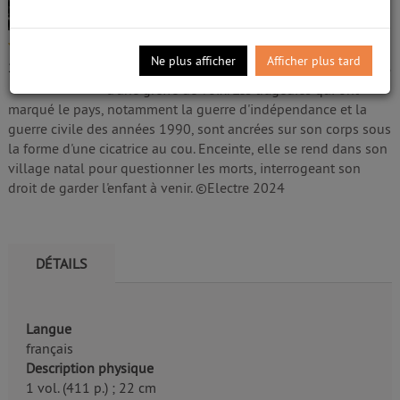
Daoud, Kamel (1970-....). Auteur
Edité par
Gallimard
;
Impr. CPI Firmin-Didot
-
4/5
2024
Ne plus afficher
Afficher plus tard
2
avis
Aube est une jeune Algérienne muette qui rêve
d'une greffe de voix. Les tragédies qui ont
marqué le pays, notamment la guerre d'indépendance et la
guerre civile des années 1990, sont ancrées sur son corps sous
la forme d'une cicatrice au cou. Enceinte, elle se rend dans son
village natal pour questionner les morts, interrogeant son
droit de garder l'enfant à venir. ©Electre 2024
DÉTAILS
Langue
français
Description physique
1 vol. (411 p.) ; 22 cm