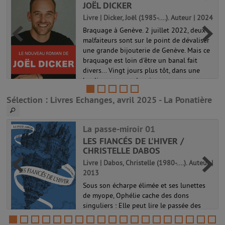
JOËL DICKER
Livre | Dicker, Joël (1985-....). Auteur | 2024
Braquage à Genève. 2 juillet 2022, deux
malfaiteurs sont sur le point de dévaliser
une grande bijouterie de Genève. Mais ce
braquage est loin d'être un banal fait
divers... Vingt jours plus tôt, dans une
banlieue cossue des rives ...
Sélection
: Livres Echanges, avril 2025 - La Ponatière
La passe-miroir 01
LES FIANCÉS DE L'HIVER /
CHRISTELLE DABOS
Livre | Dabos, Christelle (1980-....). Auteur |
2013
Sous son écharpe élimée et ses lunettes
de myope, Ophélie cache des dons
singuliers : Elle peut lire le passée des
-
objets et traverser les miroirs. Elle vit