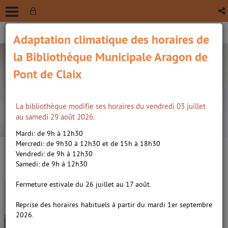
Adaptation climatique des horaires de
la Bibliothèque Municipale Aragon de
Pont de Claix
La bibliothèque modifie ses horaires du vendredi 03 juillet
recherche avancée
au samedi 29 août 2026.
Vous êtes ici :
Accueil
/
Détail du document
Mardi: de 9h à 12h30
Mercredi: de 9h30 à 12h30 et de 15h à 18h30
Vendredi: de 9h à 12h30
Lien
Samedi: de 9h à 12h30
per
En
Houris, roman /
Daoud, Kamel
(Nou
Fermeture estivale du 26 juillet au 17 août.
par
fenê
(1970-....). Auteur
ma
Reprise des horaires habituels à partir du mardi 1er septembre
2026.
Livre