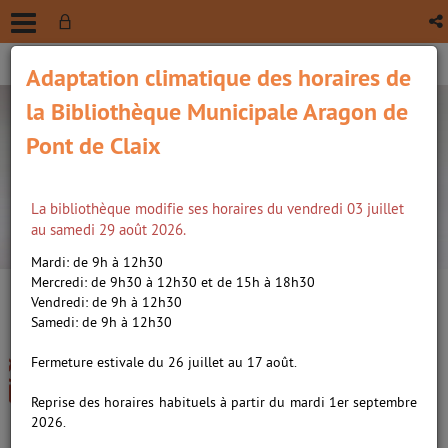
Adaptation climatique des horaires de
la Bibliothèque Municipale Aragon de
Pont de Claix
La bibliothèque modifie ses horaires du vendredi 03 juillet
recherche avancée
au samedi 29 août 2026.
Vous êtes ici :
Accueil
/
Détail du document
Mardi: de 9h à 12h30
Mercredi: de 9h30 à 12h30 et de 15h à 18h30
Vendredi: de 9h à 12h30
Lien
Samedi: de 9h à 12h30
per
En
La colère et l'envie, roman /
(Nou
Fermeture estivale du 26 juillet au 17 août.
par
fenê
Renard, Alice (2002-....). Auteur
ma
Reprise des horaires habituels à partir du mardi 1er septembre
2026.
Livre