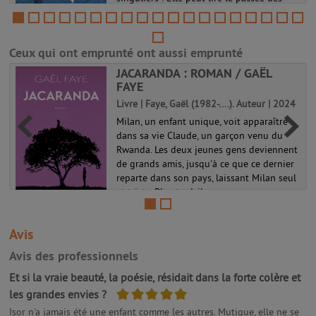
-
objets et traverser les miroirs. Elle vit
paisiblement sur l'arche d'Anima quand on
la fiance à Thorn, du puissant ...
Ceux qui ont emprunté ont aussi emprunté
La passe-miroir 01
JACARANDA : ROMAN / GAËL
FAYE
Livre | Faye, Gaël (1982-....). Auteur | 2024
Milan, un enfant unique, voit apparaître
dans sa vie Claude, un garçon venu du
Rwanda. Les deux jeunes gens deviennent
de grands amis, jusqu'à ce que ce dernier
reparte dans son pays, laissant Milan seul
et triste. Plus tard, il s...
Avis
Avis des professionnels
Et si la vraie beauté, la poésie, résidait dans la forte colère et
5/5
les grandes envies ?
Isor n'a jamais été une enfant comme les autres. Mutique, elle ne se