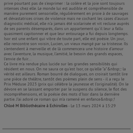
prive pourtant pas de s'exprimer : la colère et la joie sont toujours
intenses chez elle. Le monde lui est audible et compréhensible de
manière purement sensorielle, régulièrement en proie à de sauvages
et dévastatrices crises de violence mais ne cochant les cases d'aucun
diagnostic médical, elle n'a jamais été scolarisée et vit recluse auprès
de ses parents désemparés, dans un appartement qu'il leur a fallu
quasiment capitonner et que leur entourage a fui depuis longtemps.
Isor est une enfant qui vibre de toute part, elle est poésie. Un jour,
elle rencontre son voisin, Lucien, un vieux mangé par sa tristesse. Ils
s'entendent à merveille et de là commencera une histoire d'amour
avec l'aventure, la musique, l'amitié, le besoin des grands espaces,
l'envie de fuir...
Ce livre m'a rendue plus lucide sur les grandes sensibilités qui
résident en nous. On ne saura ce qu'est Isor, ce qu'elle "a"&nbsp;: la
vérité est ailleurs. Roman bourré de dialogues, on croirait tantôt lire
une pièce de théâtre, tantôt des poèmes plein de sens - il a reçu le
Prix Méduse 2023 (prix qui célèbre la jeunesse et l'originalité). On le
dévore en se laissant emporter par le suspens du silence, le flot des
incompréhensions, et la poésie des mots d'Isor dans la dernière
Chloé M Bibliothécaire à Echirolles
- Le 13 mars 2024 à 15:29