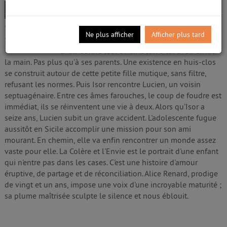
Renard, Alice (2002-....). Auteur
Edité par
Éditions Héloïse d'Ormesson
- 2023
5/5
Isor n'est pas une enfant comme les autres.
Ne plus afficher
Afficher plus tard
Idiote. Attardée. Différente. Ils sont nombreux à
1
avis
avoir donné leur avis. Aucun à lui avoir tendu
la main. Pas plus qu'à ses parents. Une existence en huis-clos
se construit autour de cette petite fille mutique, sans filtre,
refusant les normes. Puis Isor rencontre Lucien, un voisin
septuagénaire. Entre ces âmes farouches, le coup de foudre est
immédiat, ils se réinventent une vie à deux. Alors qu'Isor a
seize ans, Lucien subit un grave accident. L'adolescente fugue
aussitôt en Sicile accomplir une mission pour son ami
mourant. En chemin, elle va enfin rencontrer un monde assez
vaste pour elle. La Colère et l'Envie est le portrait d'une enfant
qui n'entre pas dans les cases. C'est une histoire d'amour
éruptive, de partage et de réconciliation. Alice Renard, prodige
de vingt et un ans, impose une voix d'une incroyable maturité ;
sa plume maîtrisée sculpte le silence et nous éblouit.