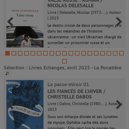
NICOLAS DELESALLE
Livre | Delesalle, Nicolas (1972-....). Auteur
| 2023
Le destin croisé de deux personnages pris
dans les méandres de l'histoire
ukrainienne : un vieil Ukrainien chargé de
surveiller un prisonnier russe et un
Français d'origine russe cherchant à
reconstituer le passé de sa mère tout e...
.
Sélection
: Livres Echanges, avril 2025 - La Ponatière
La passe-miroir 01
LES FIANCÉS DE L'HIVER /
CHRISTELLE DABOS
Livre | Dabos, Christelle (1980-....). Auteur |
2013
Sous son écharpe élimée et ses lunettes
de myope, Ophélie cache des dons
singuliers : Elle peut lire le passée des