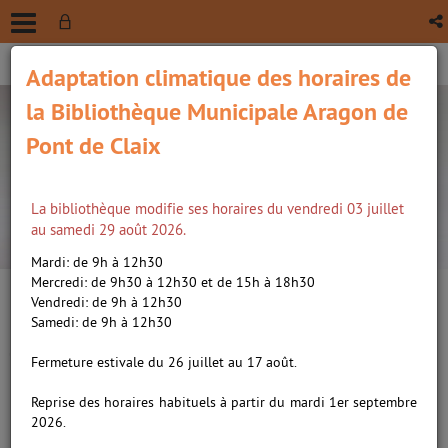
Adaptation climatique des horaires de
la Bibliothèque Municipale Aragon de
Pont de Claix
La bibliothèque modifie ses horaires du vendredi 03 juillet
recherche avancée
au samedi 29 août 2026.
Vous êtes ici :
Accueil
/
Détail du document
Mardi: de 9h à 12h30
Mercredi: de 9h30 à 12h30 et de 15h à 18h30
Vendredi: de 9h à 12h30
Lien
Samedi: de 9h à 12h30
per
En
Le train pour Tallinn, la
(Nou
Fermeture estivale du 26 juillet au 17 août.
par
fenê
première enquête de Marko
ma
Reprise des horaires habituels à partir du mardi 1er septembre
Kurismaa /
Saar, Arno
2026.
(1964-....). Auteur