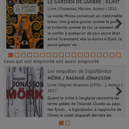
LE GARDIEN DE L'ARBRE : KLIMT
Livre | Ouyessad, Myriam. Auteur | 2015
La vieille Minoa conservait un inestimable
trésor. Une graine grosse comme le poing
et brillante comme de l'or. Le moment de
la confier à quelqu'un de plus jeune était
arrivé. Gravement, elle la donna à Djalil. Le
jeune garçon vei...
Ceux qui ont emprunté ont aussi emprunté
Les enquêtes de Siglufjördur
MÖRK / RAGNAR JÓNASSON
Livre | Ragnar Jónasson (1976-....). Auteur |
2017
Quand le crime à l'anglaise rencontre les
terres gelées de l'Islande. Cluedo au pays
des fjords... à Siglufjördur, à l'approche de
l'hiver, le soleil disparaît derrière les
montagnes pour ne réapparaître que deux
mois plus tard. C...