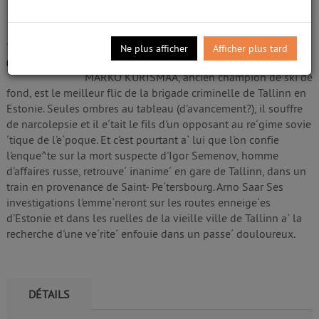
Livre
Saar, Arno (1964-....). Auteur
/5
Ne plus afficher
Afficher plus tard
Edité par
la Fosse aux ours. Lyon
- 2019
0
avis
MARKO KURISMAA, ancien champion de ski de
fond, est le meilleur flic de la brigade criminelle de Tallinn en
Estonie. Seules ombres au tableau (d'avancement?), il souffre
de narcolepsie et il e´tait le fils d'un opposant au re´gime sovie
´tique de l'e´poque. Et c'est pourtant a` lui que l'on confie
l'enque^te sur la mort suspecte d'Igor Semenov, homme
d'affaires russe, retrouve´ inanime´ en gare de Tallinn, dans un
train en provenance de Saint- Pe´tersbourg. Arno Saar Ses
investigations l'emme`neront sur les routes enneige´es
d'Estonie et dans les ruelles de la vieille ville de Tallinn a` la
recherche d'une ve´rite´ enfouie dans un passe´ douloureux.
DÉTAILS