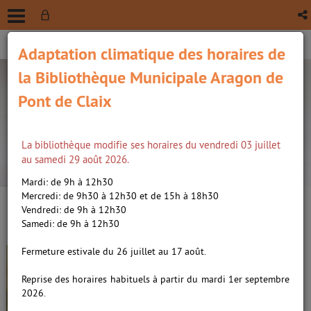
Adaptation climatique des horaires de
la Bibliothèque Municipale Aragon de
Pont de Claix
La bibliothèque modifie ses horaires du vendredi 03 juillet
recherche avancée
au samedi 29 août 2026.
Vous êtes ici :
Accueil
/
Détail du document
Mardi: de 9h à 12h30
Mercredi: de 9h30 à 12h30 et de 15h à 18h30
Vendredi: de 9h à 12h30
Lien
Samedi: de 9h à 12h30
per
En
Le voile de Téhéran, roman /
(Nou
Fermeture estivale du 26 juillet au 17 août.
par
fenê
Saniee, Parinoush. Auteur
ma
Reprise des horaires habituels à partir du mardi 1er septembre
2026.
Livre