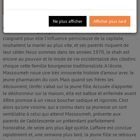
Saniee, Parinoush. Auteur
Edité par
Robert Laffont. Paris
- 2015
Quand sa famille quitte la sainte ville de Qom
/5
Ne plus afficher
Afficher plus tard
pour Téhéran, Massoumeh, adolescente, est
0
avis
partagée entre l'espoir et la peur : ses frères,
craignant pour elle l'influence pernicieuse de la capitale,
souhaitent la marier au plus vite, et ses parents risquent de
leur céder. Nous sommes dans les années 1970, le shah est
encore au pouvoir et le mode de vie occidentalisé des citadins
choque cette famille bourgeoise traditionaliste. A l'école,
Massoumeh noue une très innocente histoire d'amour avec le
jeune pharmacien du coin. Mais quand ses frères les
découvrent, l'enfer s'abat sur la jeune fille. Accusée d'apporter
le déshonneur sur la maison, elle est battue et enfermée avant
d'être promise à un vieux boucher sadique et rigoriste. C'est
alors qu'une voisine, qui a connu dans sa jeunesse un sort
semblable à celui qui attend Massoumeh, présente aux
parents de l'adolescente un prétendant parfaitement
honorable, de seize ans plus âgé qu'elle. L'affaire est conclue
rapidement et, une semaine plus tard, la jeune fille se retrouve