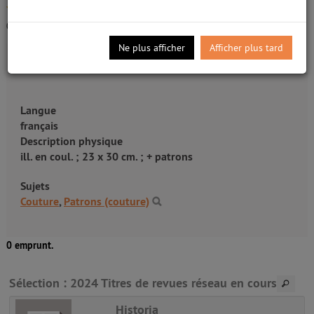
/5
0
avis
Ne plus afficher
Afficher plus tard
DÉTAILS
Langue
français
Description physique
ill. en coul. ; 23 x 30 cm. ; + patrons
Sujets
Couture
,
Patrons (couture)
0 emprunt.
Sélection
: 2024 Titres de revues réseau en cours
Historia