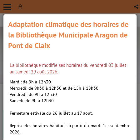
Adaptation climatique des horaires de
la Bibliothèque Municipale Aragon de
Pont de Claix
La bibliothèque modifie ses horaires du vendredi 03 juillet
recherche avancée
au samedi 29 août 2026.
Vous êtes ici :
Accueil
/
Détail du document
Mardi: de 9h à 12h30
Mercredi: de 9h30 à 12h30 et de 15h à 18h30
Vendredi: de 9h à 12h30
Lien
Samedi: de 9h à 12h30
per
En
Passion couture créative
(Nou
Fermeture estivale du 26 juillet au 17 août.
par
fenê
ma
Revue
Reprise des horaires habituels à partir du mardi 1er septembre
Edité par
DIVERTI. Naintré
2026.
Voir les numéros