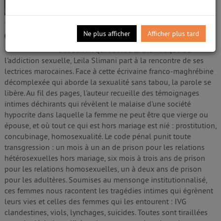
Slimani, Leïla (1981-....). Auteur
Edité par
Éditions des Arènes. Paris
- 2017
/5
Rabat, été 2015. Suite à la parution de son
Ne plus afficher
Afficher plus tard
0
avis
livre Dans le jardin de l'ogre, un roman cru et
audacieux qui aborde la thématique de
l'addiction sexuelle, Leila Slimani part à la rencontre de ses
lectrices marocaines. Face à cette écrivaine franco-maghrébine
décomplexée qui aborde la sexualité sans tabou, la parole se
libère. Au fil des pages, l'auteur recueille des témoignages
intimes déchirants qui révèlent le malaise d'une société
hypocrite dans laquelle la femme ne peut être que vierge ou
épouse, et où tout ce qui est hors mariage est nié : prostitution,
concubinage, homosexualité. Le code pénal punit toute
transgression : un mois à un an de prison pour les relations
hétérosexuelles hors mariage, six mois à trois ans de prison
pour les relations homosexuelles, un à deux ans de prison
pour les adultères. Soumises au mensonge institutionnalisé,
ces femmes nous racontent les tragédies intimes qui égrènent
leurs vies et celles des femmes qui les entourent : IVG
clandestines, viols, lynchages, suicides. Toutes sont tiraillées