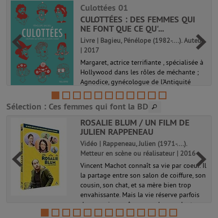
Culottées 01
CULOTTÉES : DES FEMMES QUI
NE FONT QUE CE QU'...
Livre | Bagieu, Pénélope (1982-....). Auteur
| 2017
Margaret, actrice terrifiante , spécialisée à
e
Hollywood dans les rôles de méchante ;
Agnodice, gynécologue de l'Antiquité
grecque qui dut se déguiser en homme
pour exercer ; Lozen, femme apache,
Sélection
: Ces femmes qui font la BD
guerrière et chamane ; Annette, sir...
ROSALIE BLUM / UN FILM DE
Culottées 01
JULIEN RAPPENEAU
Vidéo | Rappeneau, Julien (1971-....).
Metteur en scène ou réalisateur | 2016
Vincent Machot connaît sa vie par coeur. Il
la partage entre son salon de coiffure, son
cousin, son chat, et sa mère bien trop
envahissante. Mais la vie réserve parfois
des surprises, même aux plus prudents...
Un jour, il croise p...