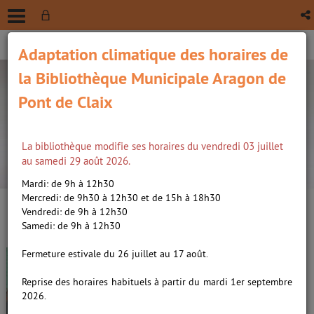
Adaptation climatique des horaires de
la Bibliothèque Municipale Aragon de
Pont de Claix
La bibliothèque modifie ses horaires du vendredi 03 juillet
recherche avancée
au samedi 29 août 2026.
Vous êtes ici :
Accueil
/
Détail du document
Mardi: de 9h à 12h30
Mercredi: de 9h30 à 12h30 et de 15h à 18h30
Vendredi: de 9h à 12h30
Lien
Samedi: de 9h à 12h30
per
En
Paroles d'honneur /
Slimani,
(Nou
Fermeture estivale du 26 juillet au 17 août.
par
fenê
Leïla (1981-....). Auteur
ma
Reprise des horaires habituels à partir du mardi 1er septembre
2026.
Livre