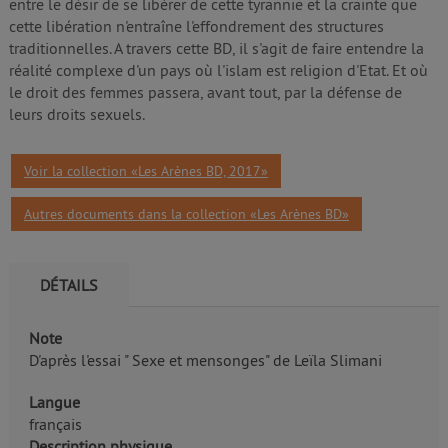
entre le désir de se libérer de cette tyrannie et la crainte que
cette libération n'entraîne l'effondrement des structures
traditionnelles. A travers cette BD, il s'agit de faire entendre la
réalité complexe d'un pays où l'islam est religion d'Etat. Et où
le droit des femmes passera, avant tout, par la défense de
leurs droits sexuels.
Voir la collection «Les Arènes BD, 2017»
Autres documents dans la collection «Les Arènes BD»
DÉTAILS
Note
D'après l'essai " Sexe et mensonges" de Leïla Slimani
Langue
français
Description physique