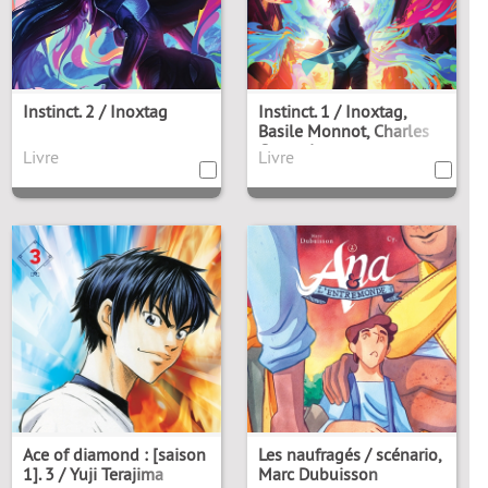
Instinct. 2 / Inoxtag
Instinct. 1 / Inoxtag,
Basile Monnot, Charles
Compain
Illustrateur
Livre
Livre
Ace of diamond : [saison
Les naufragés / scénario,
1]. 3 / Yuji Terajima
Marc Dubuisson