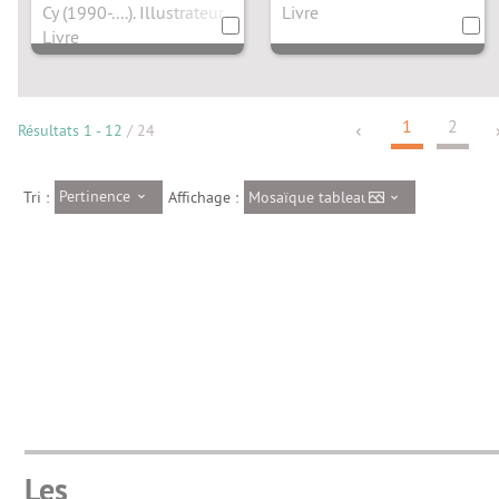
Dubuisson
Cy (1990-....). Illustrateur
Livre
Livre
1
2
Résultats
1
-
12
/ 24
Pertinence
Mosaïque tableau
Tri :
Affichage :
Les