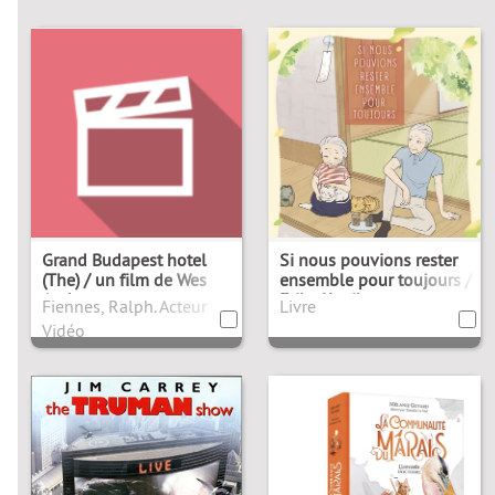
Grand Budapest hotel
Si nous pouvions rester
(The) / un film de Wes
ensemble pour toujours /
Anderson
Erika Kogiku
Fiennes, Ralph. Acteur
Livre
Vidéo