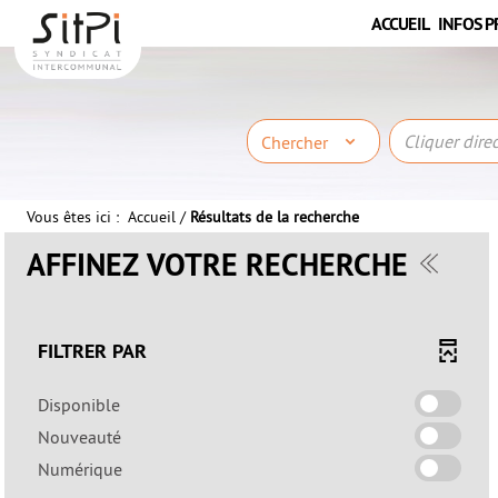
Aller
Aller
Aller
ACCUEIL
INFOS P
au
au
à
menu
contenu
la
recherche
Chercher
Vous êtes ici :
Accueil
/
Résultats de la recherche
AFFINEZ VOTRE RECHERCHE
FILTRER PAR
-
Disponible
cocher
-
Nouveauté
pour
cocher
-
Numérique
ajouter
pour
cocher