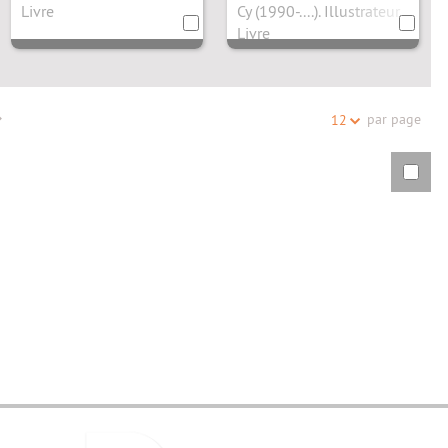
Livre
Cy (1990-....). Illustrateur
Livre
par page
12