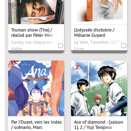
Truman show (The) /
L'odyssée d'octobre /
réalisé par Peter Weir
Mélanie Guyard
Carrey, Jim. Interprète
Le Véel, Timothée (1979-....). 
Vidéo
Livre
Par l'Ouest, vers les Indes
Ace of diamond : [saison
/ scénario, Marc
1]. 2 / Yuji Terajima