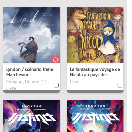
Lyndon / scénario Irene
Le fantastique voyage de
Marchesini
Nicola au pays des
démons. 1 / Asaya
Remaud, Hélène (19..-....). Traducteur
Livre
Miyanaga
Livre