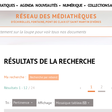
RATIQUES
AGENDA
NOUVEAUTÉS
NUMÉRIQUE
COLLECTIONS 
RÉSULTATS DE LA RECHERCHE
Ma recherche :
Recherche par rebond
1
2
Résultats
1
-
12
/ 24
Pertinence
Mosaïque tableau
Tri :
Affichage :