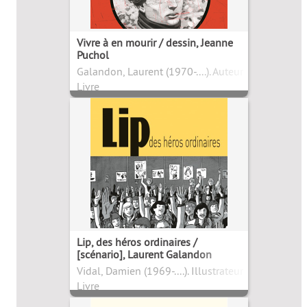
Vivre à en mourir / dessin, Jeanne
Puchol
Galandon, Laurent (1970-....). Auteur
Livre
Lip, des héros ordinaires /
[scénario], Laurent Galandon
Vidal, Damien (1969-....). Illustrateur
Livre