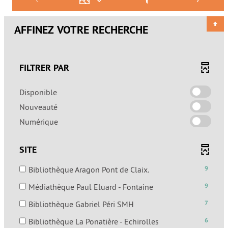
AFFINEZ VOTRE RECHERCHE
FILTRER PAR
-
Disponible
cocher
-
Nouveauté
pour
cocher
-
Numérique
ajouter
pour
cocher
le
ajouter
pour
filtre
SITE
le
ajouter
-
filtre
le
la
-
Bibliothèque Aragon Pont de Claix.
9
-
filtre
recherche
9
la
-
Médiathèque Paul Eluard - Fontaine
9
-
est
résultats
recherche
9
la
mise
-
-
Bibliothèque Gabriel Péri SMH
7
est
résultats
recherche
à
cocher
7
mise
-
est
-
Bibliothèque La Ponatière - Echirolles
6
jour
pour
résultats